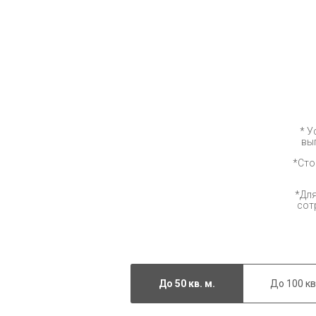
* У
вы
*Сто
*Для
сот
До 50 кв. м.
До 100 кв.