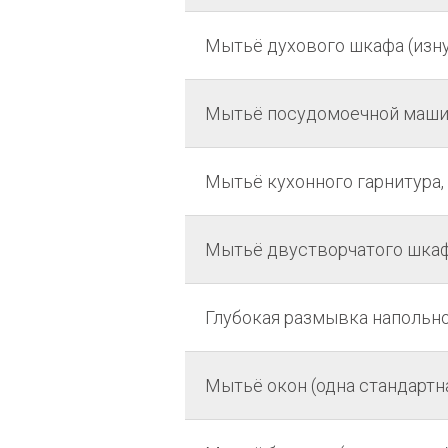
Мытьё духового шкафа (изн
Мытьё посудомоечной машин
Мытьё кухонного гарнитура, 
Мытьё двустворчатого шкаф
Глубокая размывка напольног
Мытьё окон (одна стандартн